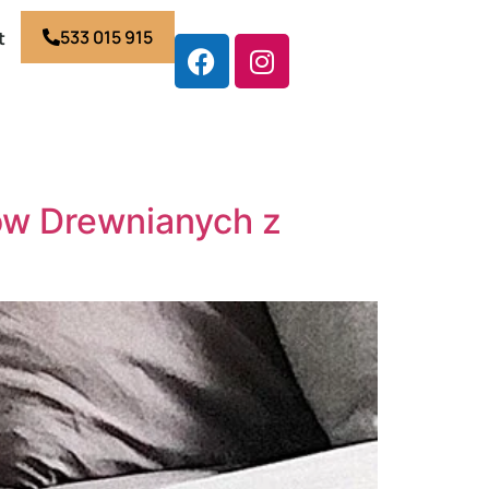
533 015 915
t
ów Drewnianych z