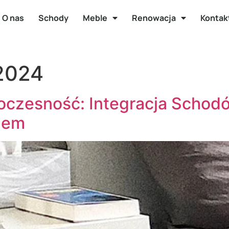
O nas
Schody
Meble
Renowacja
Kontak
2024
oczesność: Integracja Schod
zem