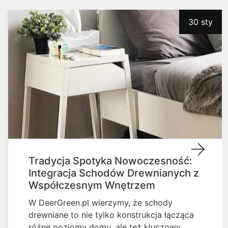
30 sty
Tradycja Spotyka Nowoczesność:
Integracja Schodów Drewnianych z
Współczesnym Wnętrzem
W DeerGreen.pl wierzymy, że schody
drewniane to nie tylko konstrukcja łącząca
różne poziomy domu, ale też kluczowy