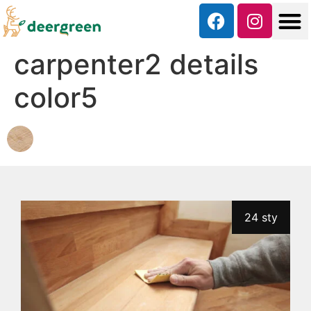
carpenter2 details
color5
24 sty