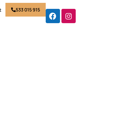
533 015 915
t